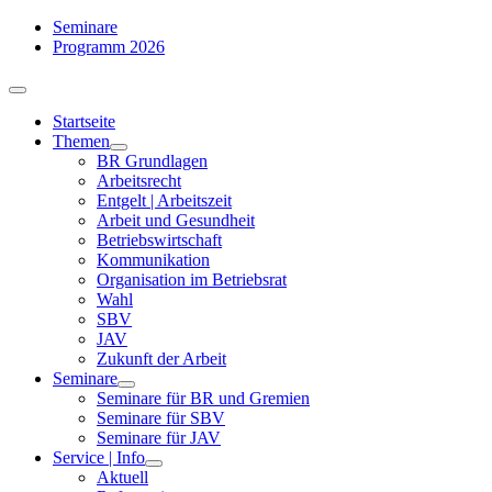
Zum
Seminare
Inhalt
Programm 2026
springen
Toggle
Navigation
Startseite
Themen
BR Grundlagen
Arbeits­recht
Entgelt | Arbeitszeit
Arbeit und Gesundheit
Betriebswirtschaft
Kommuni­kation
Organisation im Betriebsrat
Wahl
SBV
JAV
Zukunft der Arbeit
Seminare
Seminare für BR und Gremien
Seminare für SBV
Seminare für JAV
Service | Info
Aktuell