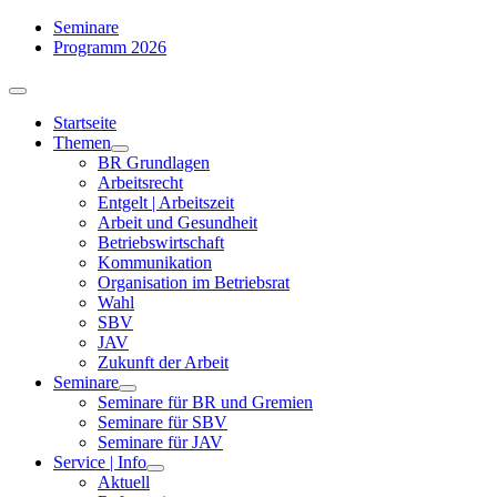
Zum
Seminare
Inhalt
Programm 2026
springen
Toggle
Navigation
Startseite
Themen
BR Grundlagen
Arbeits­recht
Entgelt | Arbeitszeit
Arbeit und Gesundheit
Betriebswirtschaft
Kommuni­kation
Organisation im Betriebsrat
Wahl
SBV
JAV
Zukunft der Arbeit
Seminare
Seminare für BR und Gremien
Seminare für SBV
Seminare für JAV
Service | Info
Aktuell