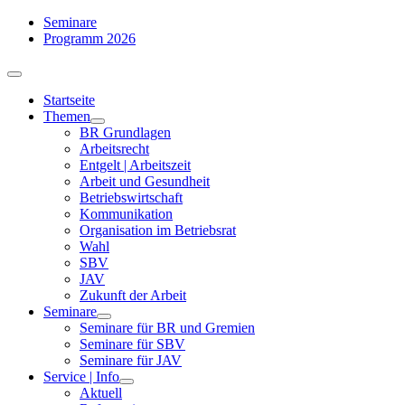
Zum
Seminare
Inhalt
Programm 2026
springen
Toggle
Navigation
Startseite
Themen
BR Grundlagen
Arbeits­recht
Entgelt | Arbeitszeit
Arbeit und Gesundheit
Betriebswirtschaft
Kommuni­kation
Organisation im Betriebsrat
Wahl
SBV
JAV
Zukunft der Arbeit
Seminare
Seminare für BR und Gremien
Seminare für SBV
Seminare für JAV
Service | Info
Aktuell