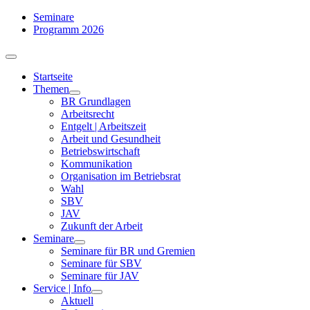
Zum
Seminare
Inhalt
Programm 2026
springen
Toggle
Navigation
Startseite
Themen
BR Grundlagen
Arbeits­recht
Entgelt | Arbeitszeit
Arbeit und Gesundheit
Betriebswirtschaft
Kommuni­kation
Organisation im Betriebsrat
Wahl
SBV
JAV
Zukunft der Arbeit
Seminare
Seminare für BR und Gremien
Seminare für SBV
Seminare für JAV
Service | Info
Aktuell