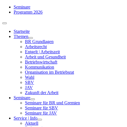
Zum
Seminare
Inhalt
Programm 2026
springen
Toggle
Navigation
Startseite
Themen
BR Grundlagen
Arbeits­recht
Entgelt | Arbeitszeit
Arbeit und Gesundheit
Betriebswirtschaft
Kommuni­kation
Organisation im Betriebsrat
Wahl
SBV
JAV
Zukunft der Arbeit
Seminare
Seminare für BR und Gremien
Seminare für SBV
Seminare für JAV
Service | Info
Aktuell