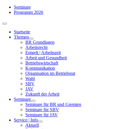
Zum
Seminare
Inhalt
Programm 2026
springen
Toggle
Navigation
Startseite
Themen
BR Grundlagen
Arbeits­recht
Entgelt | Arbeitszeit
Arbeit und Gesundheit
Betriebswirtschaft
Kommuni­kation
Organisation im Betriebsrat
Wahl
SBV
JAV
Zukunft der Arbeit
Seminare
Seminare für BR und Gremien
Seminare für SBV
Seminare für JAV
Service | Info
Aktuell