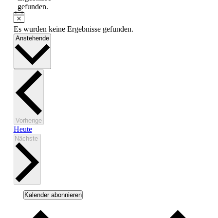
gefunden.
Hinweis
Es wurden keine Ergebnisse gefunden.
Datum
Anstehende
wählen.
Seminare
Vorherige
Heute
Seminare
Nächste
Kalender abonnieren