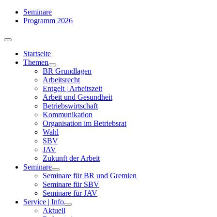
Zum
Seminare
Inhalt
Programm 2026
springen
Toggle
Navigation
Startseite
Themen
BR Grundlagen
Arbeits­recht
Entgelt | Arbeitszeit
Arbeit und Gesundheit
Betriebswirtschaft
Kommuni­kation
Organisation im Betriebsrat
Wahl
SBV
JAV
Zukunft der Arbeit
Seminare
Seminare für BR und Gremien
Seminare für SBV
Seminare für JAV
Service | Info
Aktuell