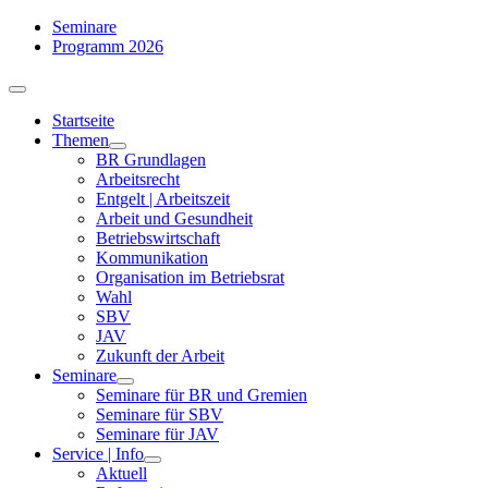
Zum
Seminare
Inhalt
Programm 2026
springen
Toggle
Navigation
Startseite
Themen
BR Grundlagen
Arbeits­recht
Entgelt | Arbeitszeit
Arbeit und Gesundheit
Betriebswirtschaft
Kommuni­kation
Organisation im Betriebsrat
Wahl
SBV
JAV
Zukunft der Arbeit
Seminare
Seminare für BR und Gremien
Seminare für SBV
Seminare für JAV
Service | Info
Aktuell