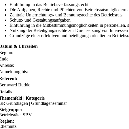
Einführung in das Betriebsverfassungsrecht
Die Aufgaben, Rechte und Pflichten von Betriebsratsmitgliedern 
Zentrale Unterrichtungs- und Beratungsrechte des Betriebsrats
Schutz- und Gestaltungsaufgaben
Einführung in die Mitbestimmungsmöglichkeiten in personellen, s
Nutzung der Beteiligungsrechte zur Durchsetzung von Interessen 
Grundzüge einer effektiven und beteiligungsorientierten Betriebsra
Datum & Uhrzeiten
Beginn:
Ende:
Anreise:
Anmeldung bis:
Referent:
Bernward Budde
Details
Themenfeld | Kategorie
BR Grundlagen | Grundlagenseminar
Zielgruppe:
Betriebsräte, SBV
Region:
Chemnitz