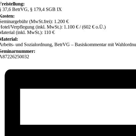
Freistellung:
§ 37,6 BetrVG, § 179,4 SGB IX
Kosten:
Seminargebühr (MwSt.frei): 1.200 €
Hotel/Verpflegung (inkl. MwSt.): 1.100 € / (602 € o.Ü.)
Material (inkl. MwSt.): 110 €
Material:
Arbeits- und Sozialordnung, BetrVG – Basiskommentar mit Wahlordn
Seminarnummer:
A87226250032