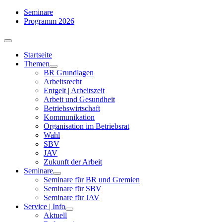
Zum
Seminare
Inhalt
Programm 2026
springen
Toggle
Navigation
Startseite
Themen
BR Grundlagen
Arbeits­recht
Entgelt | Arbeitszeit
Arbeit und Gesundheit
Betriebswirtschaft
Kommuni­kation
Organisation im Betriebsrat
Wahl
SBV
JAV
Zukunft der Arbeit
Seminare
Seminare für BR und Gremien
Seminare für SBV
Seminare für JAV
Service | Info
Aktuell