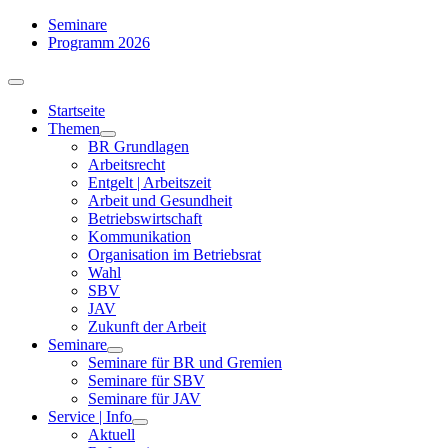
Zum
Seminare
Inhalt
Programm 2026
springen
Toggle
Navigation
Startseite
Themen
BR Grundlagen
Arbeits­recht
Entgelt | Arbeitszeit
Arbeit und Gesundheit
Betriebswirtschaft
Kommuni­kation
Organisation im Betriebsrat
Wahl
SBV
JAV
Zukunft der Arbeit
Seminare
Seminare für BR und Gremien
Seminare für SBV
Seminare für JAV
Service | Info
Aktuell