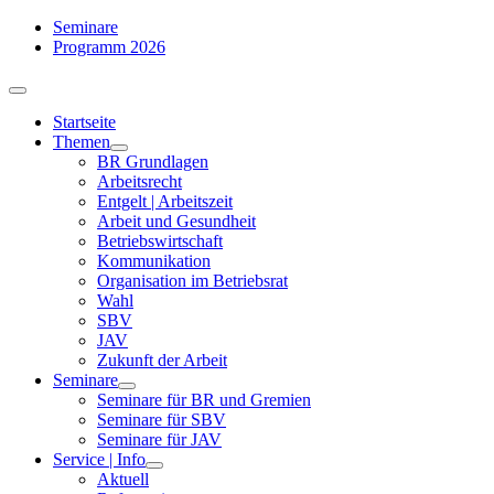
Zum
Seminare
Inhalt
Programm 2026
springen
Toggle
Navigation
Startseite
Themen
BR Grundlagen
Arbeits­recht
Entgelt | Arbeitszeit
Arbeit und Gesundheit
Betriebswirtschaft
Kommuni­kation
Organisation im Betriebsrat
Wahl
SBV
JAV
Zukunft der Arbeit
Seminare
Seminare für BR und Gremien
Seminare für SBV
Seminare für JAV
Service | Info
Aktuell