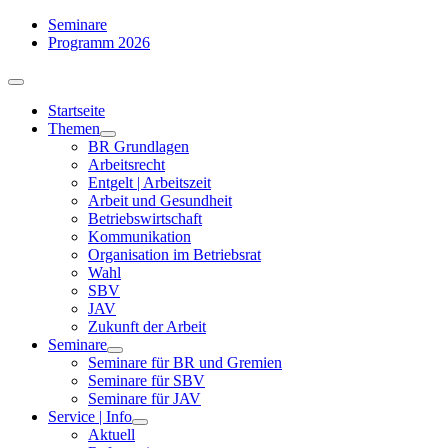
Zum
Seminare
Inhalt
Programm 2026
springen
Toggle
Navigation
Startseite
Themen
BR Grundlagen
Arbeits­recht
Entgelt | Arbeitszeit
Arbeit und Gesundheit
Betriebswirtschaft
Kommuni­kation
Organisation im Betriebsrat
Wahl
SBV
JAV
Zukunft der Arbeit
Seminare
Seminare für BR und Gremien
Seminare für SBV
Seminare für JAV
Service | Info
Aktuell