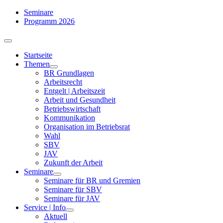
Zum
Seminare
Inhalt
Programm 2026
springen
Toggle
Navigation
Startseite
Themen
BR Grundlagen
Arbeits­recht
Entgelt | Arbeitszeit
Arbeit und Gesundheit
Betriebswirtschaft
Kommuni­kation
Organisation im Betriebsrat
Wahl
SBV
JAV
Zukunft der Arbeit
Seminare
Seminare für BR und Gremien
Seminare für SBV
Seminare für JAV
Service | Info
Aktuell