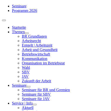
Zum
Seminare
Inhalt
Programm 2026
springen
Toggle
Navigation
Startseite
Themen
BR Grundlagen
Arbeits­recht
Entgelt | Arbeitszeit
Arbeit und Gesundheit
Betriebswirtschaft
Kommuni­kation
Organisation im Betriebsrat
Wahl
SBV
JAV
Zukunft der Arbeit
Seminare
Seminare für BR und Gremien
Seminare für SBV
Seminare für JAV
Service | Info
Aktuell