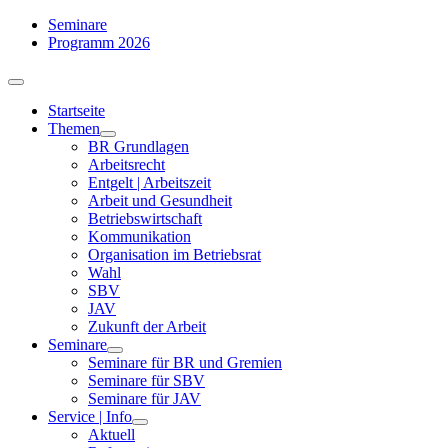
Zum
Seminare
Inhalt
Programm 2026
springen
Toggle
Navigation
Startseite
Themen
BR Grundlagen
Arbeits­recht
Entgelt | Arbeitszeit
Arbeit und Gesundheit
Betriebswirtschaft
Kommuni­kation
Organisation im Betriebsrat
Wahl
SBV
JAV
Zukunft der Arbeit
Seminare
Seminare für BR und Gremien
Seminare für SBV
Seminare für JAV
Service | Info
Aktuell