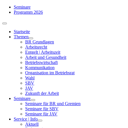
Zum
Seminare
Inhalt
Programm 2026
springen
Toggle
Navigation
Startseite
Themen
BR Grundlagen
Arbeits­recht
Entgelt | Arbeitszeit
Arbeit und Gesundheit
Betriebswirtschaft
Kommuni­kation
Organisation im Betriebsrat
Wahl
SBV
JAV
Zukunft der Arbeit
Seminare
Seminare für BR und Gremien
Seminare für SBV
Seminare für JAV
Service | Info
Aktuell