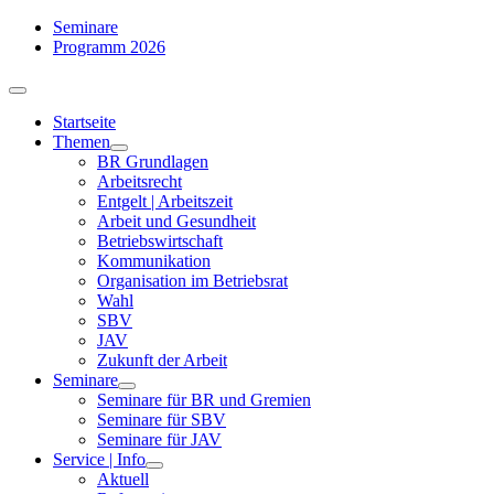
Zum
Seminare
Inhalt
Programm 2026
springen
Toggle
Navigation
Startseite
Themen
BR Grundlagen
Arbeits­recht
Entgelt | Arbeitszeit
Arbeit und Gesundheit
Betriebswirtschaft
Kommuni­kation
Organisation im Betriebsrat
Wahl
SBV
JAV
Zukunft der Arbeit
Seminare
Seminare für BR und Gremien
Seminare für SBV
Seminare für JAV
Service | Info
Aktuell