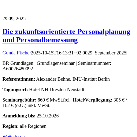
29
09, 2025
Die zukunftsorientierte Personalplanung
und Personalbemessung
Gunda Fischer
2025-10-15T16:13:31+02:00
29. September 2025
|
BR Grundlagen | Grundlagenseminar | Seminarnummer:
A60026480092
Referent:innen:
Alexander Behne, IMU-Institut Berlin
Tagungsort:
Hotel NH Dresden Neustadt
Seminargebühr:
660 € MwSt.frei |
Hotel/Verpflegung:
305 € /
162 € (o.Ü.) inkl. MwSt.
Anmeldung bis:
25.10.2026
Region:
alle Regionen
Weiterlesen