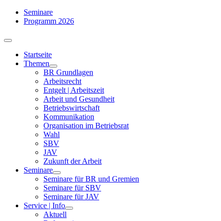
Zum
Seminare
Inhalt
Programm 2026
springen
Toggle
Navigation
Startseite
Themen
BR Grundlagen
Arbeits­recht
Entgelt | Arbeitszeit
Arbeit und Gesundheit
Betriebswirtschaft
Kommuni­kation
Organisation im Betriebsrat
Wahl
SBV
JAV
Zukunft der Arbeit
Seminare
Seminare für BR und Gremien
Seminare für SBV
Seminare für JAV
Service | Info
Aktuell