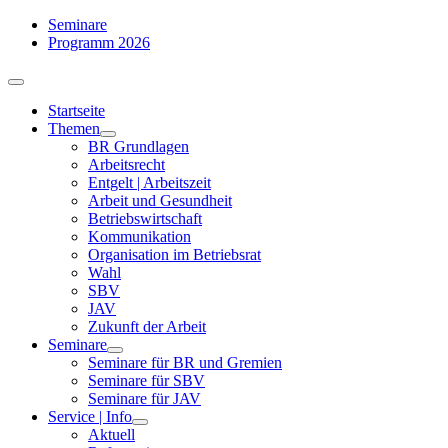
Zum
Seminare
Inhalt
Programm 2026
springen
Toggle
Navigation
Startseite
Themen
BR Grundlagen
Arbeits­recht
Entgelt | Arbeitszeit
Arbeit und Gesundheit
Betriebswirtschaft
Kommuni­kation
Organisation im Betriebsrat
Wahl
SBV
JAV
Zukunft der Arbeit
Seminare
Seminare für BR und Gremien
Seminare für SBV
Seminare für JAV
Service | Info
Aktuell