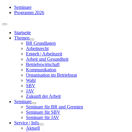
Zum
Seminare
Inhalt
Programm 2026
springen
Toggle
Navigation
Startseite
Themen
BR Grundlagen
Arbeits­recht
Entgelt | Arbeitszeit
Arbeit und Gesundheit
Betriebswirtschaft
Kommuni­kation
Organisation im Betriebsrat
Wahl
SBV
JAV
Zukunft der Arbeit
Seminare
Seminare für BR und Gremien
Seminare für SBV
Seminare für JAV
Service | Info
Aktuell