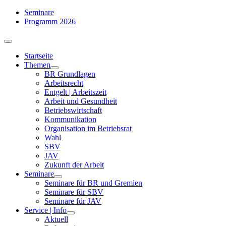
Zum
Seminare
Inhalt
Programm 2026
springen
Toggle
Navigation
Startseite
Themen
BR Grundlagen
Arbeits­recht
Entgelt | Arbeitszeit
Arbeit und Gesundheit
Betriebswirtschaft
Kommuni­kation
Organisation im Betriebsrat
Wahl
SBV
JAV
Zukunft der Arbeit
Seminare
Seminare für BR und Gremien
Seminare für SBV
Seminare für JAV
Service | Info
Aktuell