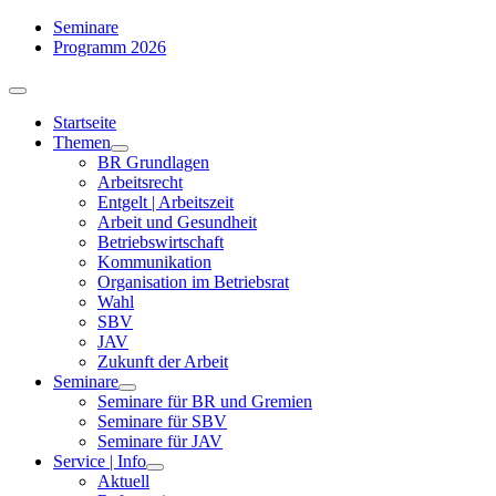
Zum
Seminare
Inhalt
Programm 2026
springen
Toggle
Navigation
Startseite
Themen
BR Grundlagen
Arbeits­recht
Entgelt | Arbeitszeit
Arbeit und Gesundheit
Betriebswirtschaft
Kommuni­kation
Organisation im Betriebsrat
Wahl
SBV
JAV
Zukunft der Arbeit
Seminare
Seminare für BR und Gremien
Seminare für SBV
Seminare für JAV
Service | Info
Aktuell