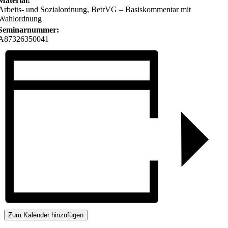
Material:
Arbeits- und Sozialordnung, BetrVG – Basiskommentar mit
Wahlordnung
Seminarnummer:
A87326350041
Zum Kalender hinzufügen