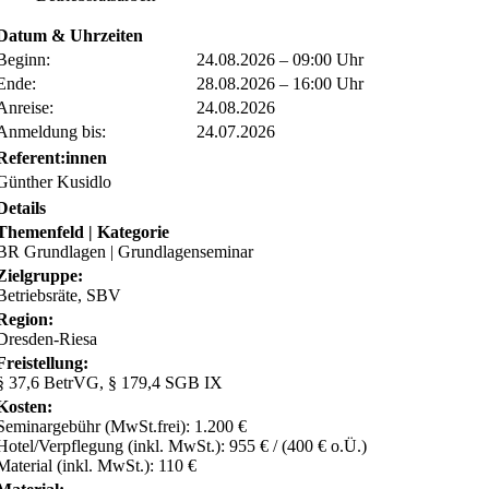
Datum & Uhrzeiten
Beginn:
24.08.2026 – 09:00 Uhr
Ende:
28.08.2026 – 16:00 Uhr
Anreise:
24.08.2026
Anmeldung bis:
24.07.2026
Referent:innen
Günther Kusidlo
Details
Themenfeld | Kategorie
BR Grundlagen | Grundlagenseminar
Zielgruppe:
Betriebsräte, SBV
Region:
Dresden-Riesa
Freistellung:
§ 37,6 BetrVG, § 179,4 SGB IX
Kosten:
Seminargebühr (MwSt.frei): 1.200 €
Hotel/Verpflegung (inkl. MwSt.): 955 € / (400 € o.Ü.)
Material (inkl. MwSt.): 110 €