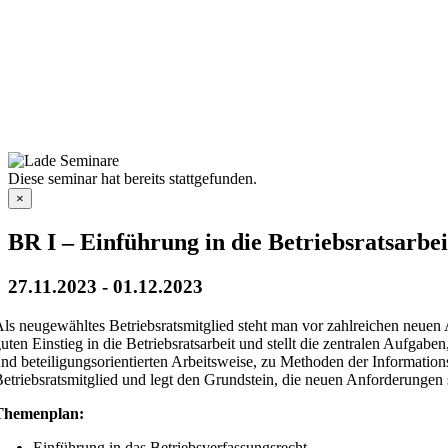
Diese seminar hat bereits stattgefunden.
×
BR I – Einführung in die Betriebsratsarbei
27.11.2023
-
01.12.2023
ls neugewähltes Betriebsratsmitglied steht man vor zahlreichen neuen 
uten Einstieg in die Betriebsratsarbeit und stellt die zentralen Aufgab
nd beteiligungsorientierten Arbeitsweise, zu Methoden der Information
etriebsratsmitglied und legt den Grundstein, die neuen Anforderungen
Themenplan:
Einführung in das Betriebsverfassungsrecht