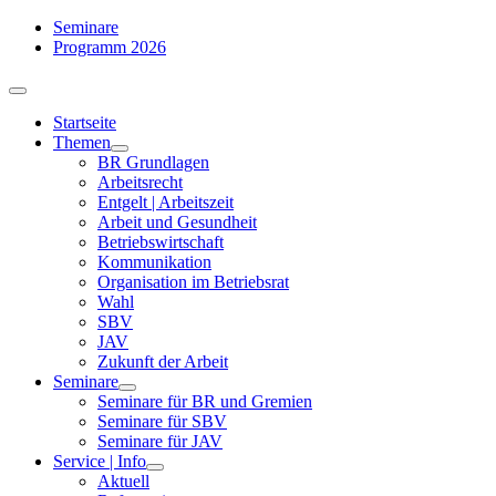
Zum
Seminare
Inhalt
Programm 2026
springen
Toggle
Navigation
Startseite
Themen
BR Grundlagen
Arbeits­recht
Entgelt | Arbeitszeit
Arbeit und Gesundheit
Betriebswirtschaft
Kommuni­kation
Organisation im Betriebsrat
Wahl
SBV
JAV
Zukunft der Arbeit
Seminare
Seminare für BR und Gremien
Seminare für SBV
Seminare für JAV
Service | Info
Aktuell