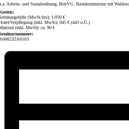
u.a. Arbeits- und Sozialordnung, BetrVG  Basiskommentar mit Wahlo
Kosten:
Seminargebühr (MwSt.frei): 1.050 €
Hotel/Verpflegung (inkl. MwSt): 945 € (443 o.Ü.)
Material (inkl. MwSt): ca. 90 €
Seminarnummer:
A600232A0103