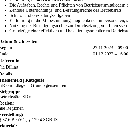
Die Aufgaben, Rechte und Pflichten von Betriebsratsmitgliedern 
Zentrale Unterrichtungs- und Beratungsrechte des Betriebsrats
Schutz- und Gestaltungsaufgaben
Einführung in die Mitbestimmungsmöglichkeiten in personellen, s
Nutzung der Beteiligungsrechte zur Durchsetzung von Interessen 
Grundzüge einer effektiven und beteiligungsorientierten Betriebsra
Datum & Uhrzeiten
Beginn:
27.11.2023 – 09:0
Ende:
01.12.2023 – 16:0
Referentin
Pia Dilling
Details
Themenfeld | Kategorie
BR Grundlagen | Grundlagenseminar
Zielgruppe:
Betriebsräte, SBV
Region:
alle Regionen
Freistellung:
§ 37,6 BetrVG, § 179,4 SGB IX
Material: