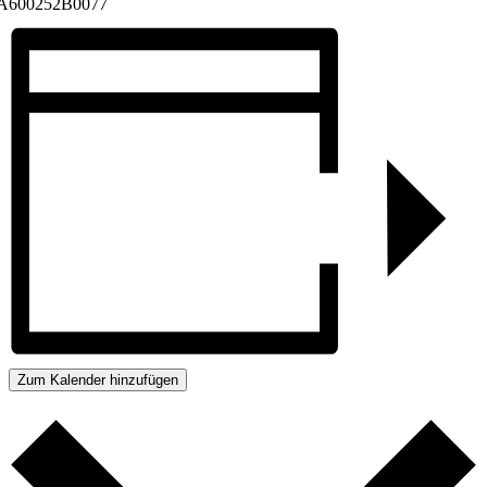
A600252B0077
Zum Kalender hinzufügen