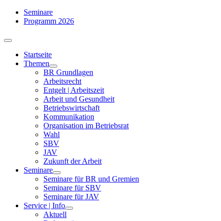
Zum
Seminare
Inhalt
Programm 2026
springen
Toggle
Navigation
Startseite
Themen
BR Grundlagen
Arbeits­recht
Entgelt | Arbeitszeit
Arbeit und Gesundheit
Betriebswirtschaft
Kommuni­kation
Organisation im Betriebsrat
Wahl
SBV
JAV
Zukunft der Arbeit
Seminare
Seminare für BR und Gremien
Seminare für SBV
Seminare für JAV
Service | Info
Aktuell