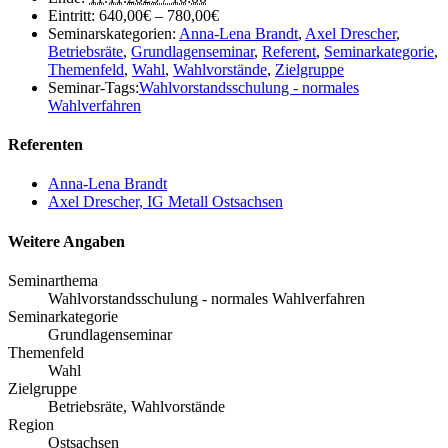
Eintritt:
640,00€ – 780,00€
Seminarskategorien:
Anna-Lena Brandt
,
Axel Drescher
,
Betriebsräte
,
Grundlagenseminar
,
Referent
,
Seminarkategorie
,
Themenfeld
,
Wahl
,
Wahlvorstände
,
Zielgruppe
Seminar-Tags:
Wahlvorstandsschulung - normales
Wahlverfahren
Referenten
Anna-Lena Brandt
Axel Drescher, IG Metall Ostsachsen
Weitere Angaben
Seminarthema
Wahlvorstandsschulung - normales Wahlverfahren
Seminarkategorie
Grundlagenseminar
Themenfeld
Wahl
Zielgruppe
Betriebsräte, Wahlvorstände
Region
Ostsachsen