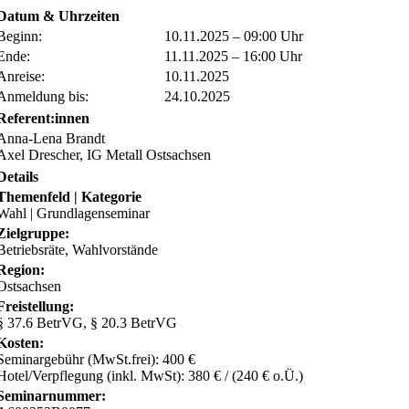
Datum & Uhrzeiten
Beginn:
10.11.2025 – 09:00 Uhr
Ende:
11.11.2025 – 16:00 Uhr
Anreise:
10.11.2025
Anmeldung bis:
24.10.2025
Referent:innen
Anna-Lena Brandt
Axel Drescher, IG Metall Ostsachsen
Details
Themenfeld | Kategorie
Wahl | Grundlagenseminar
Zielgruppe:
Betriebsräte, Wahlvorstände
Region:
Ostsachsen
Freistellung:
§ 37.6 BetrVG, § 20.3 BetrVG
Kosten:
Seminargebühr (MwSt.frei): 400 €
Hotel/Verpflegung (inkl. MwSt): 380 € / (240 € o.Ü.)
Seminarnummer: