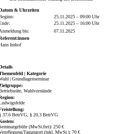
Datum & Uhrzeiten
Beginn:
25.11.2025 – 09:00 Uhr
Ende:
25.11.2025 – 16:00 Uhr
Anmeldung bis:
07.11.2025
Referent:innen
Hans Imhof
Details
Themenfeld | Kategorie
Wahl | Grundlagenseminar
Zielgruppe:
Betriebsräte, Wahlvorstände
Region:
Ludwigsfelde
Freistellung:
§ 37.6 BetrVG, § 20.3 BetrVG
Kosten:
Seminargebühr (MwSt.frei): 250 €
Verpflegung/Tagungort (inkl. MwSt.): 70 €