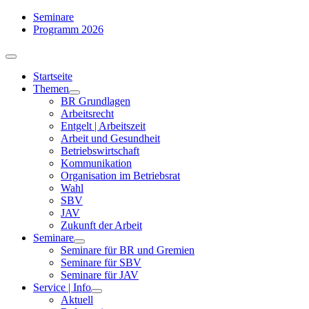
Zum
Seminare
Inhalt
Programm 2026
springen
Toggle
Navigation
Startseite
Themen
BR Grundlagen
Arbeits­recht
Entgelt | Arbeitszeit
Arbeit und Gesundheit
Betriebswirtschaft
Kommuni­kation
Organisation im Betriebsrat
Wahl
SBV
JAV
Zukunft der Arbeit
Seminare
Seminare für BR und Gremien
Seminare für SBV
Seminare für JAV
Service | Info
Aktuell