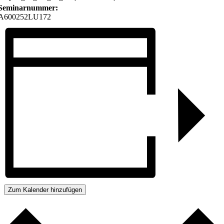
Seminarnummer:
A600252LU172
Zum Kalender hinzufügen