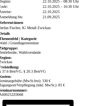
Beginn:
22.10.2025 – 08:30 Uhr
Ende:
22.10.2025 – 16:30 Uhr
Anreise:
22.10.2025
Anmeldung bis:
21.09.2025
Referent:innen
Stefan Fischer, IG Metall Zwickau
Details
Themenfeld | Kategorie
Wahl | Grundlagenseminar
Zielgruppe:
Betriebsräte, Wahlvorstände
Region:
Zwickau
Freistellung:
§ 37.6 BetrVG, § 20.3 BetrVG
Kosten:
Seminargebühr (MwSt.frei): 330 €
Tagungsort/Verpflegung (inkl. MwSt.): 85 €
Seminarnummer:
A600252Z0068