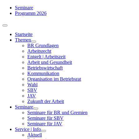
Zum
Seminare
Inhalt
Programm 2026
springen
Toggle
Navigation
Startseite
Themen
BR Grundlagen
Arbeits­recht
Entgelt | Arbeitszeit
Arbeit und Gesundheit
Betriebswirtschaft
Kommuni­kation
Organisation im Betriebsrat
Wahl
SBV
JAV
Zukunft der Arbeit
Seminare
Seminare für BR und Gremien
Seminare für SBV
Seminare für JAV
Service | Info
Aktuell