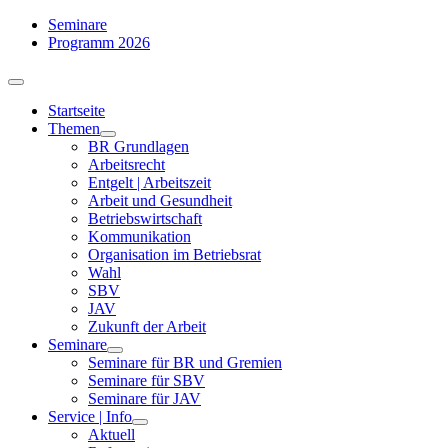
Zum
Seminare
Inhalt
Programm 2026
springen
Toggle
Navigation
Startseite
Themen
BR Grundlagen
Arbeits­recht
Entgelt | Arbeitszeit
Arbeit und Gesundheit
Betriebswirtschaft
Kommuni­kation
Organisation im Betriebsrat
Wahl
SBV
JAV
Zukunft der Arbeit
Seminare
Seminare für BR und Gremien
Seminare für SBV
Seminare für JAV
Service | Info
Aktuell