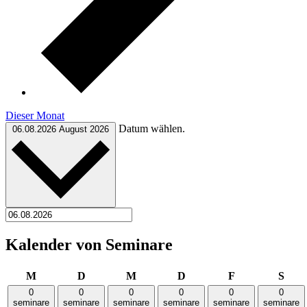
Dieser Monat
Datum wählen.
06.08.2026
August 2026
Kalender von Seminare
Montag
Dienstag
Mittwoch
Donnerstag
Freitag
Sams
M
D
M
D
F
S
0
0
0
0
0
0
seminare
seminare
seminare
seminare
seminare
seminare