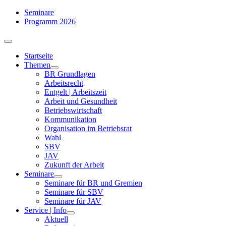
Zum
Seminare
Inhalt
Programm 2026
springen
Toggle
Navigation
Startseite
Themen
BR Grundlagen
Arbeits­recht
Entgelt | Arbeitszeit
Arbeit und Gesundheit
Betriebswirtschaft
Kommuni­kation
Organisation im Betriebsrat
Wahl
SBV
JAV
Zukunft der Arbeit
Seminare
Seminare für BR und Gremien
Seminare für SBV
Seminare für JAV
Service | Info
Aktuell