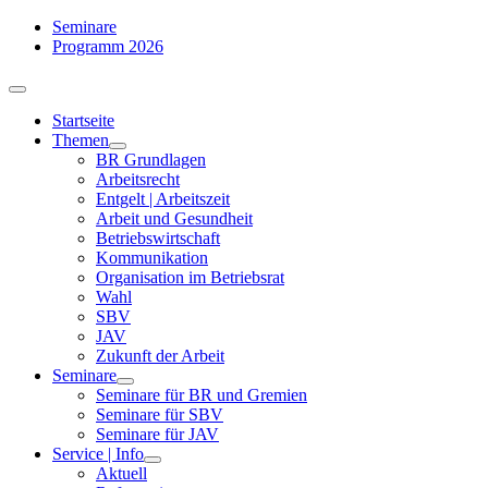
Zum
Seminare
Inhalt
Programm 2026
springen
Toggle
Navigation
Startseite
Themen
BR Grundlagen
Arbeits­recht
Entgelt | Arbeitszeit
Arbeit und Gesundheit
Betriebswirtschaft
Kommuni­kation
Organisation im Betriebsrat
Wahl
SBV
JAV
Zukunft der Arbeit
Seminare
Seminare für BR und Gremien
Seminare für SBV
Seminare für JAV
Service | Info
Aktuell