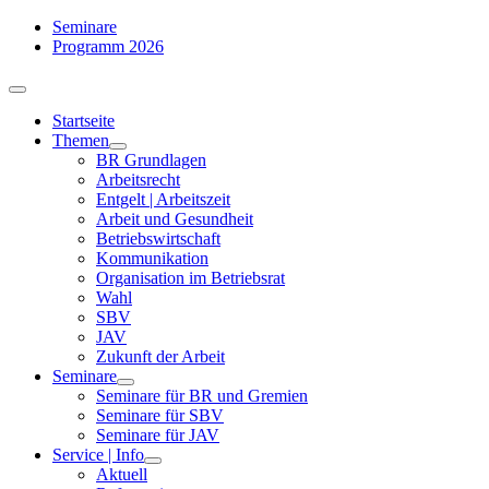
Zum
Seminare
Inhalt
Programm 2026
springen
Toggle
Navigation
Startseite
Themen
BR Grundlagen
Arbeits­recht
Entgelt | Arbeitszeit
Arbeit und Gesundheit
Betriebswirtschaft
Kommuni­kation
Organisation im Betriebsrat
Wahl
SBV
JAV
Zukunft der Arbeit
Seminare
Seminare für BR und Gremien
Seminare für SBV
Seminare für JAV
Service | Info
Aktuell