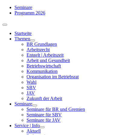
Zum
Seminare
Inhalt
Programm 2026
springen
Toggle
Navigation
Startseite
Themen
BR Grundlagen
Arbeits­recht
Entgelt | Arbeitszeit
Arbeit und Gesundheit
Betriebswirtschaft
Kommuni­kation
Organisation im Betriebsrat
Wahl
SBV
JAV
Zukunft der Arbeit
Seminare
Seminare für BR und Gremien
Seminare für SBV
Seminare für JAV
Service | Info
Aktuell