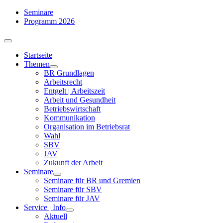
Zum
Seminare
Inhalt
Programm 2026
springen
Toggle
Navigation
Startseite
Themen
BR Grundlagen
Arbeits­recht
Entgelt | Arbeitszeit
Arbeit und Gesundheit
Betriebswirtschaft
Kommuni­kation
Organisation im Betriebsrat
Wahl
SBV
JAV
Zukunft der Arbeit
Seminare
Seminare für BR und Gremien
Seminare für SBV
Seminare für JAV
Service | Info
Aktuell