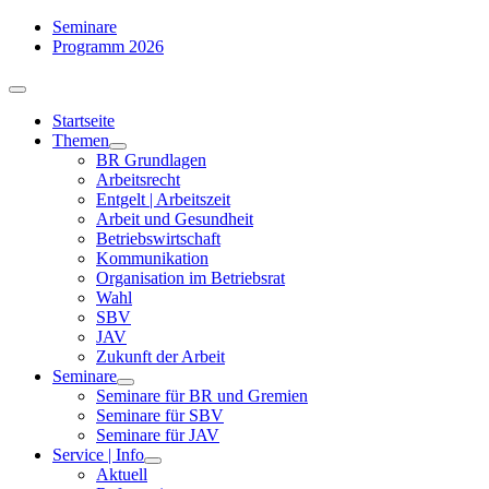
Zum
Seminare
Inhalt
Programm 2026
springen
Toggle
Navigation
Startseite
Themen
BR Grundlagen
Arbeits­recht
Entgelt | Arbeitszeit
Arbeit und Gesundheit
Betriebswirtschaft
Kommuni­kation
Organisation im Betriebsrat
Wahl
SBV
JAV
Zukunft der Arbeit
Seminare
Seminare für BR und Gremien
Seminare für SBV
Seminare für JAV
Service | Info
Aktuell