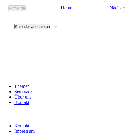
Sem
Heute
Nächste
Vorherige
Seminare
Kalender abonnieren
Themen
Seminare
Über uns
Kontakt
Kontakt
Impressum