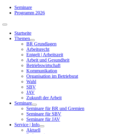
Zum
Seminare
Inhalt
Programm 2026
springen
Toggle
Navigation
Startseite
Themen
BR Grundlagen
Arbeits­recht
Entgelt | Arbeitszeit
Arbeit und Gesundheit
Betriebswirtschaft
Kommuni­kation
Organisation im Betriebsrat
Wahl
SBV
JAV
Zukunft der Arbeit
Seminare
Seminare für BR und Gremien
Seminare für SBV
Seminare für JAV
Service | Info
Aktuell