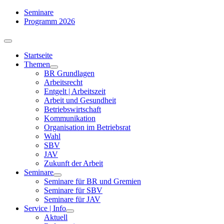
Zum
Seminare
Inhalt
Programm 2026
springen
Toggle
Navigation
Startseite
Themen
BR Grundlagen
Arbeits­recht
Entgelt | Arbeitszeit
Arbeit und Gesundheit
Betriebswirtschaft
Kommuni­kation
Organisation im Betriebsrat
Wahl
SBV
JAV
Zukunft der Arbeit
Seminare
Seminare für BR und Gremien
Seminare für SBV
Seminare für JAV
Service | Info
Aktuell