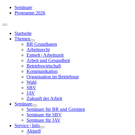
Zum
Seminare
Inhalt
Programm 2026
springen
Toggle
Navigation
Startseite
Themen
BR Grundlagen
Arbeits­recht
Entgelt | Arbeitszeit
Arbeit und Gesundheit
Betriebswirtschaft
Kommuni­kation
Organisation im Betriebsrat
Wahl
SBV
JAV
Zukunft der Arbeit
Seminare
Seminare für BR und Gremien
Seminare für SBV
Seminare für JAV
Service | Info
Aktuell